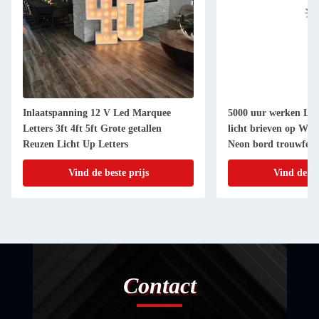
Inlaatspanning 12 V Led Marquee
5000 uur werken Le
Letters 3ft 4ft 5ft Grote getallen
licht brieven op Wil
Reuzen Licht Up Letters
Neon bord trouwfees
Vind de beste prijs
Vind de be
Contact