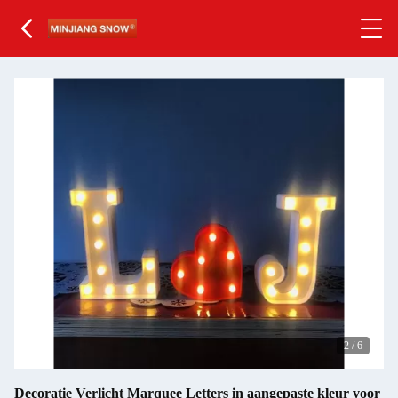
2
/
6
Decoratie Verlicht Marquee Letters in aangepaste kleur voor