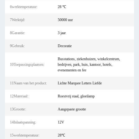
6werktemperatuur:
28 ℃
7Werktijd:
50000 uur
8Garantie:
3 jaar
9Gebruik:
Decoratie
Busstations, ziekenhuizen, winkelcentrum,
10Toepassingsplaatsen:
bedrijven, park, huis, kantoor, hotels,
evenementen en fee
11Naam van het product:
Lichte Marquee Letters Liefde
12Materiaal:
Roestvrij staal, gloeilamp
13Grootte:
Aangepaste grootte
14Inlaatspanning:
12V
15werktemperatuur:
28℃