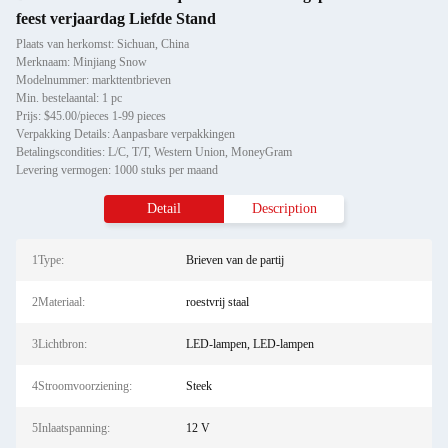
feest verjaardag Liefde Stand
Plaats van herkomst: Sichuan, China
Merknaam: Minjiang Snow
Modelnummer: markttentbrieven
Min. bestelaantal: 1 pc
Prijs: $45.00/pieces 1-99 pieces
Verpakking Details: Aanpasbare verpakkingen
Betalingscondities: L/C, T/T, Western Union, MoneyGram
Levering vermogen: 1000 stuks per maand
Detail
Description
1Type:
Brieven van de partij
2Materiaal:
roestvrij staal
3Lichtbron:
LED-lampen, LED-lampen
4Stroomvoorziening:
Steek
5Inlaatspanning:
12 V