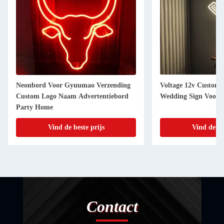
Neonbord Voor Gyuumao Verzending
Voltage 12v Custom 
Custom Logo Naam Advertentiebord
Wedding Sign Voor f
Party Home
Vind de beste prijs
Vind de be
Contact