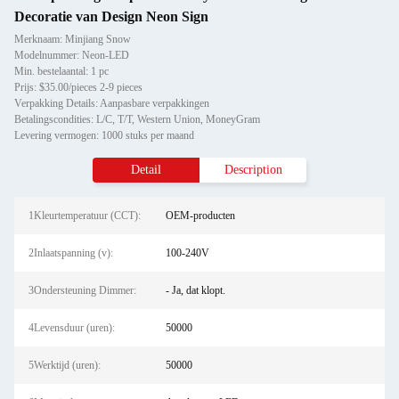
Decoratie van Design Neon Sign
Merknaam: Minjiang Snow
Modelnummer: Neon-LED
Min. bestelaantal: 1 pc
Prijs: $35.00/pieces 2-9 pieces
Verpakking Details: Aanpasbare verpakkingen
Betalingscondities: L/C, T/T, Western Union, MoneyGram
Levering vermogen: 1000 stuks per maand
Detail
Description
1Kleurtemperatuur (CCT):
OEM-producten
2Inlaatspanning (v):
100-240V
3Ondersteuning Dimmer:
- Ja, dat klopt.
4Levensduur (uren):
50000
5Werktijd (uren):
50000