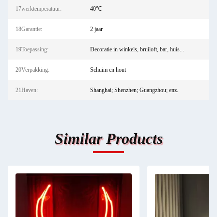
17werktemperatuur:
40℃
18Garantie:
2 jaar
19Toepassing:
Decoratie in winkels, bruiloft, bar, huis...
20Verpakking:
Schuim en hout
21Haven:
Shanghai; Shenzhen; Guangzhou; enz.
Similar Products