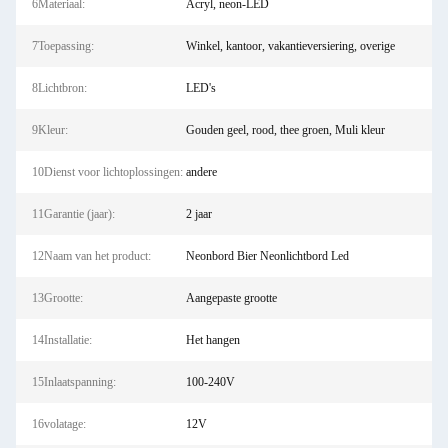
6Materiaal:
Acryl, neon-LED
7Toepassing:
Winkel, kantoor, vakantieversiering, overige
8Lichtbron:
LED's
9Kleur:
Gouden geel, rood, thee groen, Muli kleur
10Dienst voor lichtoplossingen:
andere
11Garantie (jaar):
2 jaar
12Naam van het product:
Neonbord Bier Neonlichtbord Led
13Grootte:
Aangepaste grootte
14Installatie:
Het hangen
15Inlaatspanning:
100-240V
16volatage:
12V