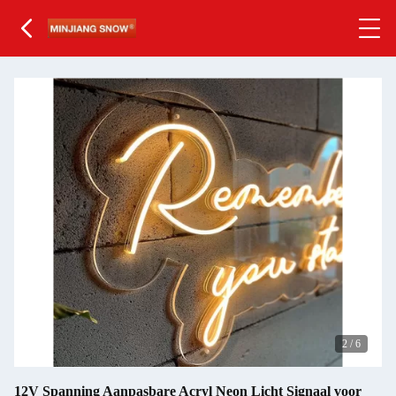
2
/
6
12V Spanning Aanpasbare Acryl Neon Licht Signaal voor