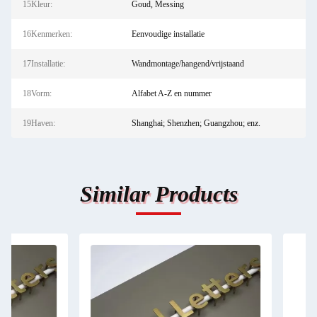
15Kleur:
Goud, Messing
16Kenmerken:
Eenvoudige installatie
17Installatie:
Wandmontage/hangend/vrijstaand
18Vorm:
Alfabet A-Z en nummer
19Haven:
Shanghai; Shenzhen; Guangzhou; enz.
Similar Products