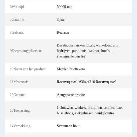
6Werktijd:
50000 uur
7Garantie:
3 jaar
8Gebruik:
Reclame
Busstations, ziekenhuizen, winkelcentrum,
9Toepassingsplaatsen:
bedrijven, park, huis, kantoor, hotels,
evenementen en fee
10Naam van het product:
Metalen brieftekens
11Materiaal:
Roestvrij staal, #304 #316 Roestvrij staal
12Grootte:
Aangepaste grootte
Gebouwen, winkels, bruiloften, scholen, bars,
13Toepassing:
busstations, ziekenhuizen, winkelcentra
14Verpakking:
Schuim en hout