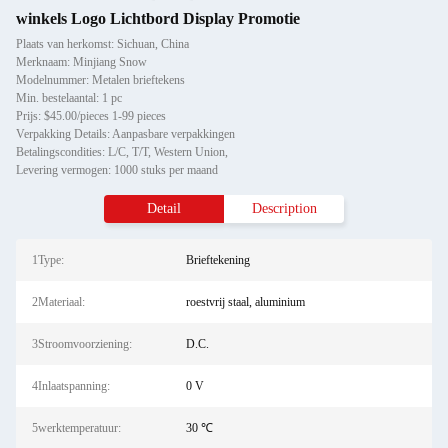
winkels Logo Lichtbord Display Promotie
Plaats van herkomst: Sichuan, China
Merknaam: Minjiang Snow
Modelnummer: Metalen brieftekens
Min. bestelaantal: 1 pc
Prijs: $45.00/pieces 1-99 pieces
Verpakking Details: Aanpasbare verpakkingen
Betalingscondities: L/C, T/T, Western Union,
Levering vermogen: 1000 stuks per maand
Detail
Description
1Type:
Brieftekening
2Materiaal:
roestvrij staal, aluminium
3Stroomvoorziening:
D.C.
4Inlaatspanning:
0 V
5werktemperatuur:
30 ℃