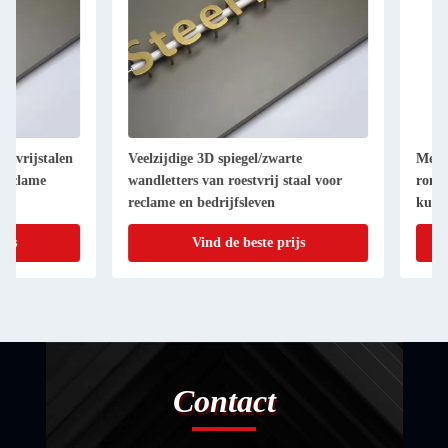
Veelzijdige 3D spiegel/zwarte
Metalen logo's voor
wandletters van roestvrij staal voor
ronde afgedrukte pla
reclame en bedrijfsleven
kunstgalerijen Grave
Vind de beste prijs
Vind de be
Contact