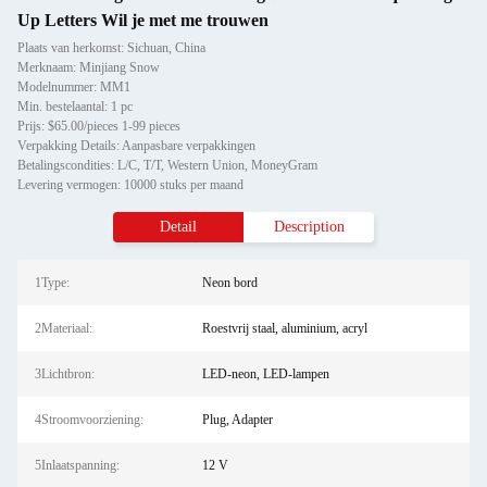
Up Letters Wil je met me trouwen
Plaats van herkomst: Sichuan, China
Merknaam: Minjiang Snow
Modelnummer: MM1
Min. bestelaantal: 1 pc
Prijs: $65.00/pieces 1-99 pieces
Verpakking Details: Aanpasbare verpakkingen
Betalingscondities: L/C, T/T, Western Union, MoneyGram
Levering vermogen: 10000 stuks per maand
Detail
Description
1Type:
Neon bord
2Materiaal:
Roestvrij staal, aluminium, acryl
3Lichtbron:
LED-neon, LED-lampen
4Stroomvoorziening:
Plug, Adapter
5Inlaatspanning:
12 V