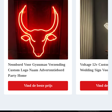
Neonbord Voor Gyuumao Verzending
Voltage 12v Custom 
Custom Logo Naam Advertentiebord
Wedding Sign Voor f
Party Home
Vind de beste prijs
Vind de be