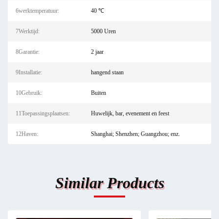
6werktemperatuur:
40 ℃
7Werktijd:
5000 Uren
8Garantie:
2 jaar
9Installatie:
hangend staan
10Gebruik:
Buiten
11Toepassingsplaatsen:
Huwelijk, bar, evenement en feest
12Haven:
Shanghai; Shenzhen; Guangzhou; enz.
Similar Products