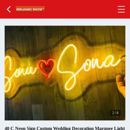
2
/
6
40 C Neon Sign Custom Wedding Decoration Marquee Light