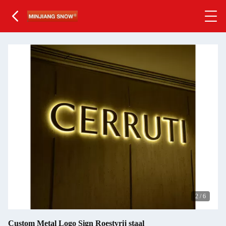
3
/
6
Custom Metal Logo Sign Roestvrij staal