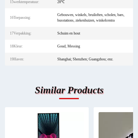
15werktemperatuur:
28℃
Gebouwen, winkels, bruiloften, scholen, bars,
16Toepassing:
busstations, ziekenhuizen, winkelcentra
17Verpakking:
Schuim en hout
18Kleur:
Goud, Messing
19Haven:
Shanghai; Shenzhen; Guangzhou; enz.
Similar Products