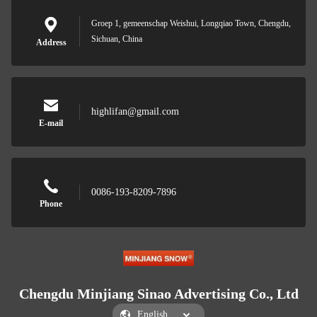
Groep 1, gemeenschap Weishui, Longqiao Town, Chengdu,
Sichuan, China
Address
highlifan@gmail.com
E-mail
0086-193-8209-7896
Phone
Chengdu Minjiang Sinao Advertising Co., Ltd