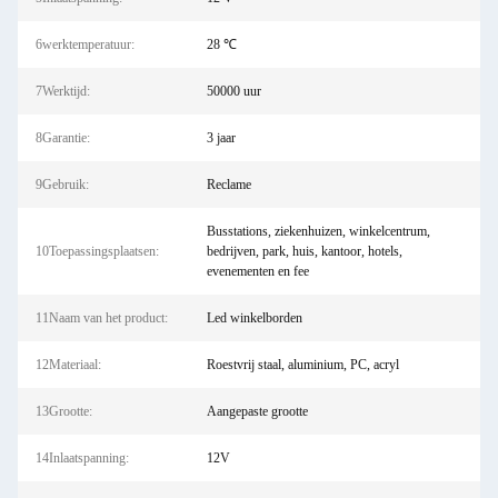
6werktemperatuur:
28 ℃
7Werktijd:
50000 uur
8Garantie:
3 jaar
9Gebruik:
Reclame
Busstations, ziekenhuizen, winkelcentrum,
10Toepassingsplaatsen:
bedrijven, park, huis, kantoor, hotels,
evenementen en fee
11Naam van het product:
Led winkelborden
12Materiaal:
Roestvrij staal, aluminium, PC, acryl
13Grootte:
Aangepaste grootte
14Inlaatspanning:
12V