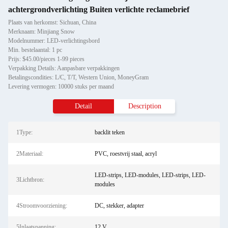
achtergrondverlichting Buiten verlichte reclamebrief
Plaats van herkomst: Sichuan, China
Merknaam: Minjiang Snow
Modelnummer: LED-verlichtingsbord
Min. bestelaantal: 1 pc
Prijs: $45.00/pieces 1-99 pieces
Verpakking Details: Aanpasbare verpakkingen
Betalingscondities: L/C, T/T, Western Union, MoneyGram
Levering vermogen: 10000 stuks per maand
Detail
Description
1Type:
backlit teken
2Materiaal:
PVC, roestvrij staal, acryl
LED-strips, LED-modules, LED-strips, LED-
3Lichtbron:
modules
4Stroomvoorziening:
DC, stekker, adapter
5Inlaatspanning:
12 V