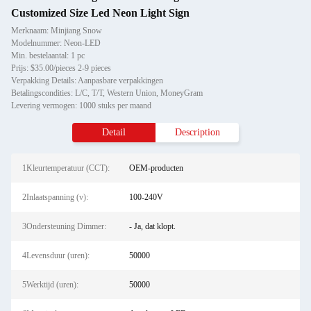
Customized Size Led Neon Light Sign
Merknaam: Minjiang Snow
Modelnummer: Neon-LED
Min. bestelaantal: 1 pc
Prijs: $35.00/pieces 2-9 pieces
Verpakking Details: Aanpasbare verpakkingen
Betalingscondities: L/C, T/T, Western Union, MoneyGram
Levering vermogen: 1000 stuks per maand
Detail
Description
1Kleurtemperatuur (CCT):
OEM-producten
2Inlaatspanning (v):
100-240V
3Ondersteuning Dimmer:
- Ja, dat klopt.
4Levensduur (uren):
50000
5Werktijd (uren):
50000