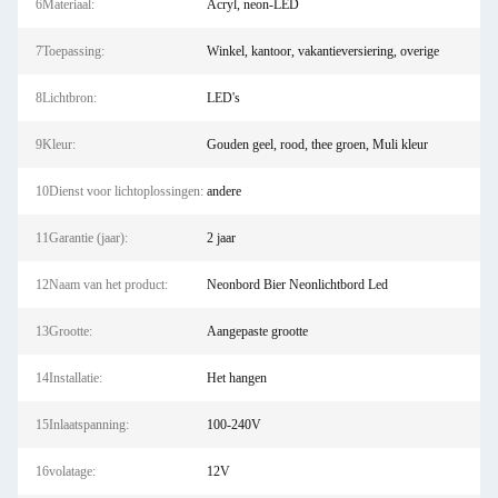
6Materiaal:
Acryl, neon-LED
7Toepassing:
Winkel, kantoor, vakantieversiering, overige
8Lichtbron:
LED's
9Kleur:
Gouden geel, rood, thee groen, Muli kleur
10Dienst voor lichtoplossingen:
andere
11Garantie (jaar):
2 jaar
12Naam van het product:
Neonbord Bier Neonlichtbord Led
13Grootte:
Aangepaste grootte
14Installatie:
Het hangen
15Inlaatspanning:
100-240V
16volatage:
12V