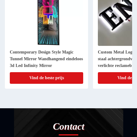
Contemporary Design Style Magic
Custom Metal Logo S
Tunnel Mirror Wandhangend eindeloos
staal achtergrondver
3d Led Infinity Mirror
verlichte reclamebrie
Vind de beste prijs
Vind de be
Contact