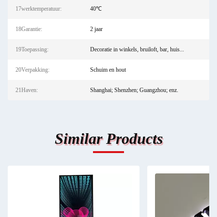
17werktemperatuur:
40℃
18Garantie:
2 jaar
19Toepassing:
Decoratie in winkels, bruiloft, bar, huis...
20Verpakking:
Schuim en hout
21Haven:
Shanghai; Shenzhen; Guangzhou; enz.
Similar Products